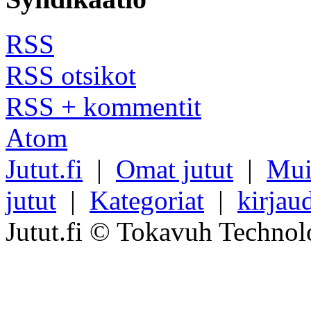
RSS
RSS otsikot
RSS + kommentit
Atom
Jutut.fi
|
Omat jutut
|
Mui
jutut
|
Kategoriat
|
kirjau
Jutut.fi © Tokavuh Technol